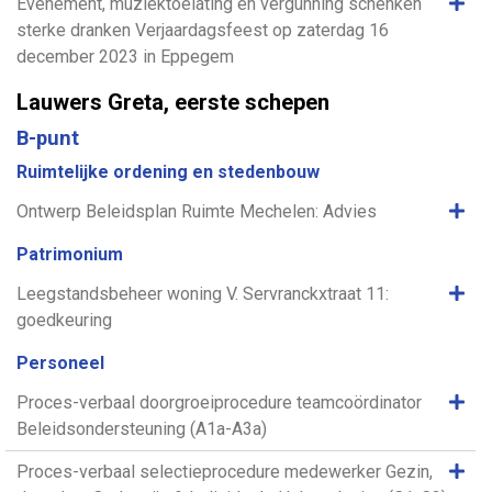
Same
Evenement, muziektoelating en vergunning schenken
sterke dranken Verjaardagsfeest op zaterdag 16
december 2023 in Eppegem
Lauwers Greta, eerste schepen
B-punt
Ruimtelijke ordening en stedenbouw
Same
Ontwerp Beleidsplan Ruimte Mechelen: Advies
Patrimonium
Same
Leegstandsbeheer woning V. Servranckxtraat 11:
goedkeuring
Personeel
Same
Proces-verbaal doorgroeiprocedure teamcoördinator
Beleidsondersteuning (A1a-A3a)
Same
Proces-verbaal selectieprocedure medewerker Gezin,