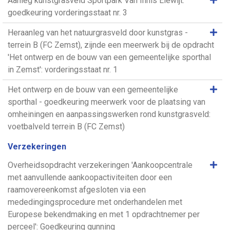
Aanleg kunstgrasveld Sportpark Van Innis Elewijt:
goedkeuring vorderingsstaat nr. 3
Same
Heraanleg van het natuurgrasveld door kunstgras -
terrein B (FC Zemst), zijnde een meerwerk bij de opdracht
'Het ontwerp en de bouw van een gemeentelijke sporthal
in Zemst': vorderingsstaat nr. 1
Same
Het ontwerp en de bouw van een gemeentelijke
sporthal - goedkeuring meerwerk voor de plaatsing van
omheiningen en aanpassingswerken rond kunstgrasveld:
voetbalveld terrein B (FC Zemst)
Verzekeringen
Same
Overheidsopdracht verzekeringen 'Aankoopcentrale
met aanvullende aankoopactiviteiten door een
raamovereenkomst afgesloten via een
mededingingsprocedure met onderhandelen met
Europese bekendmaking en met 1 opdrachtnemer per
perceel': Goedkeuring gunning