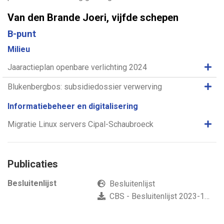
Van den Brande Joeri, vijfde schepen
B-punt
Milieu
Same
Jaaractieplan openbare verlichting 2024
Same
Blukenbergbos: subsidiedossier verwerving
Informatiebeheer en digitalisering
Same
Migratie Linux servers Cipal-Schaubroeck
Publicaties
Besluitenlijst
Besluitenlijst
CBS - Besluitenlijst 2023-10-23