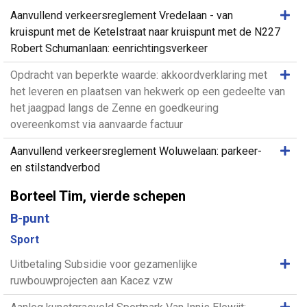
Same
Aanvullend verkeersreglement Vredelaan - van
kruispunt met de Ketelstraat naar kruispunt met de N227
Robert Schumanlaan: eenrichtingsverkeer
Same
Opdracht van beperkte waarde: akkoordverklaring met
het leveren en plaatsen van hekwerk op een gedeelte van
het jaagpad langs de Zenne en goedkeuring
overeenkomst via aanvaarde factuur
Same
Aanvullend verkeersreglement Woluwelaan: parkeer-
en stilstandverbod
Borteel Tim, vierde schepen
B-punt
Sport
Same
Uitbetaling Subsidie voor gezamenlijke
ruwbouwprojecten aan Kacez vzw
Same