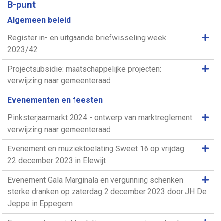
B-punt
Algemeen beleid
Same
Register in- en uitgaande briefwisseling week
2023/42
Same
Projectsubsidie: maatschappelijke projecten:
verwijzing naar gemeenteraad
Evenementen en feesten
Same
Pinksterjaarmarkt 2024 - ontwerp van marktreglement:
verwijzing naar gemeenteraad
Same
Evenement en muziektoelating Sweet 16 op vrijdag
22 december 2023 in Elewijt
Same
Evenement Gala Marginala en vergunning schenken
sterke dranken op zaterdag 2 december 2023 door JH De
Jeppe in Eppegem