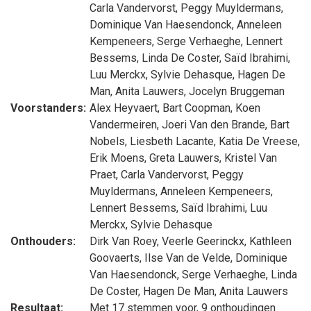
Carla Vandervorst
,
Peggy Muyldermans
,
Dominique Van Haesendonck
,
Anneleen
Kempeneers
,
Serge Verhaeghe
,
Lennert
Bessems
,
Linda De Coster
,
Saïd Ibrahimi
,
Luu Merckx
,
Sylvie Dehasque
,
Hagen De
Man
,
Anita Lauwers
,
Jocelyn Bruggeman
Voorstanders:
Alex Heyvaert
,
Bart Coopman
,
Koen
Vandermeiren
,
Joeri Van den Brande
,
Bart
Nobels
,
Liesbeth Lacante
,
Katia De Vreese
,
Erik Moens
,
Greta Lauwers
,
Kristel Van
Praet
,
Carla Vandervorst
,
Peggy
Muyldermans
,
Anneleen Kempeneers
,
Lennert Bessems
,
Saïd Ibrahimi
,
Luu
Merckx
,
Sylvie Dehasque
Onthouders:
Dirk Van Roey
,
Veerle Geerinckx
,
Kathleen
Goovaerts
,
Ilse Van de Velde
,
Dominique
Van Haesendonck
,
Serge Verhaeghe
,
Linda
De Coster
,
Hagen De Man
,
Anita Lauwers
Resultaat:
Met 17 stemmen voor, 9 onthoudingen