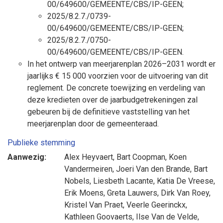
00/649600/GEMEENTE/CBS/IP-GEEN;
2025/8.2.7./0739-
00/649600/GEMEENTE/CBS/IP-GEEN;
2025/8.2.7./0750-
00/649600/GEMEENTE/CBS/IP-GEEN.
In het ontwerp van meerjarenplan 2026–2031 wordt er
jaarlijks € 15 000 voorzien voor de uitvoering van dit
reglement. De concrete toewijzing en verdeling van
deze kredieten over de jaarbudgetrekeningen zal
gebeuren bij de definitieve vaststelling van het
meerjarenplan door de gemeenteraad.
Publieke stemming
Aanwezig:
Alex Heyvaert
,
Bart Coopman
,
Koen
Vandermeiren
,
Joeri Van den Brande
,
Bart
Nobels
,
Liesbeth Lacante
,
Katia De Vreese
,
Erik Moens
,
Greta Lauwers
,
Dirk Van Roey
,
Kristel Van Praet
,
Veerle Geerinckx
,
Kathleen Goovaerts
,
Ilse Van de Velde
,