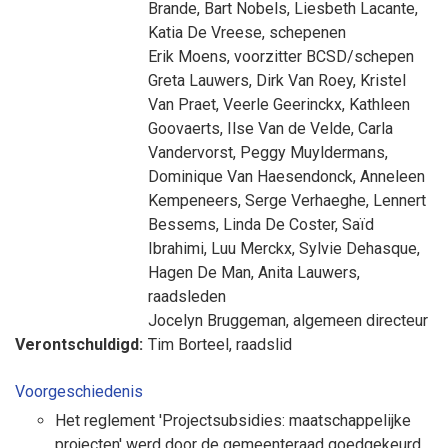
Brande
,
Bart Nobels
,
Liesbeth Lacante
,
Katia De Vreese
, schepenen
Erik Moens
, voorzitter BCSD/schepen
Greta Lauwers
,
Dirk Van Roey
,
Kristel
Van Praet
,
Veerle Geerinckx
,
Kathleen
Goovaerts
,
Ilse Van de Velde
,
Carla
Vandervorst
,
Peggy Muyldermans
,
Dominique Van Haesendonck
,
Anneleen
Kempeneers
,
Serge Verhaeghe
,
Lennert
Bessems
,
Linda De Coster
,
Saïd
Ibrahimi
,
Luu Merckx
,
Sylvie Dehasque
,
Hagen De Man
,
Anita Lauwers
,
raadsleden
Jocelyn Bruggeman
, algemeen directeur
Verontschuldigd:
Tim Borteel
, raadslid
Voorgeschiedenis
Het reglement 'Projectsubsidies: maatschappelijke
projecten' werd door de gemeenteraad goedgekeurd