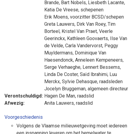
Brande
,
Bart Nobels
,
Liesbeth Lacante
,
Katia De Vreese
, schepenen
Erik Moens
, voorzitter BCSD/schepen
Greta Lauwers
,
Dirk Van Roey
,
Tim
Borteel
,
Kristel Van Praet
,
Veerle
Geerinckx
,
Kathleen Goovaerts
,
Ilse Van
de Velde
,
Carla Vandervorst
,
Peggy
Muyldermans
,
Dominique Van
Haesendonck
,
Anneleen Kempeneers
,
Serge Verhaeghe
,
Lennert Bessems
,
Linda De Coster
,
Saïd Ibrahimi
,
Luu
Merckx
,
Sylvie Dehasque
, raadsleden
Jocelyn Bruggeman
, algemeen directeur
Verontschuldigd:
Hagen De Man
, raadslid
Afwezig:
Anita Lauwers
, raadslid
Voorgeschiedenis
Volgens de Vlaamse milieuwetgeving moet iedereen
een inspanning leveren om het hemelwater te