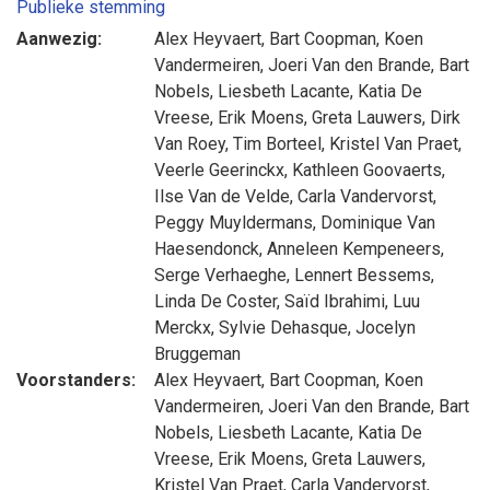
Publieke stemming
Aanwezig:
Alex Heyvaert
,
Bart Coopman
,
Koen
Vandermeiren
,
Joeri Van den Brande
,
Bart
Nobels
,
Liesbeth Lacante
,
Katia De
Vreese
,
Erik Moens
,
Greta Lauwers
,
Dirk
Van Roey
,
Tim Borteel
,
Kristel Van Praet
,
Veerle Geerinckx
,
Kathleen Goovaerts
,
Ilse Van de Velde
,
Carla Vandervorst
,
Peggy Muyldermans
,
Dominique Van
Haesendonck
,
Anneleen Kempeneers
,
Serge Verhaeghe
,
Lennert Bessems
,
Linda De Coster
,
Saïd Ibrahimi
,
Luu
Merckx
,
Sylvie Dehasque
,
Jocelyn
Bruggeman
Voorstanders:
Alex Heyvaert
,
Bart Coopman
,
Koen
Vandermeiren
,
Joeri Van den Brande
,
Bart
Nobels
,
Liesbeth Lacante
,
Katia De
Vreese
,
Erik Moens
,
Greta Lauwers
,
Kristel Van Praet
,
Carla Vandervorst
,