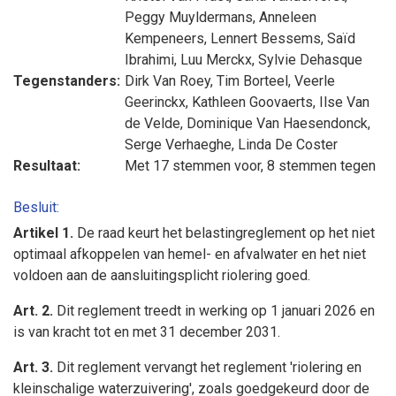
Peggy Muyldermans
,
Anneleen
Kempeneers
,
Lennert Bessems
,
Saïd
Ibrahimi
,
Luu Merckx
,
Sylvie Dehasque
Tegenstanders:
Dirk Van Roey
,
Tim Borteel
,
Veerle
Geerinckx
,
Kathleen Goovaerts
,
Ilse Van
de Velde
,
Dominique Van Haesendonck
,
Serge Verhaeghe
,
Linda De Coster
Resultaat:
Met 17 stemmen voor, 8 stemmen tegen
Besluit:
Artikel 1.
De raad keurt het belastingreglement op het niet
optimaal afkoppelen van hemel- en afvalwater en het niet
voldoen aan de aansluitingsplicht riolering goed.
Art. 2.
Dit reglement treedt in werking op 1 januari 2026 en
is van kracht tot en met 31 december 2031.
Art. 3.
Dit reglement vervangt het reglement 'riolering en
kleinschalige waterzuivering', zoals goedgekeurd door de