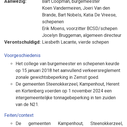
Aanwezig:
Bart Coopman
, burgemeester
Koen Vandermeiren
,
Joeri Van den
Brande
,
Bart Nobels
,
Katia De Vreese
,
schepenen
Erik Moens
, voorzitter BCSD/schepen
Jocelyn Bruggeman
, algemeen directeur
Verontschuldigd:
Liesbeth Lacante
, vierde schepen
Voorgeschiedenis
Het college van burgemeester en schepenen keurde
op 15 januari 2018 het aanvullend verkeersreglement
zonale gewichtsbeperking in Zemst goed.
De gemeenten Steenokkerzeel, Kampenhout, Herent
en Kortenberg voerden op 1 november 2024 een
intergemeentelijke tonnagebeperking in ten zuiden
van de N21.
Feiten/context
De gemeenten Kampenhout, Steenokkerzeel,