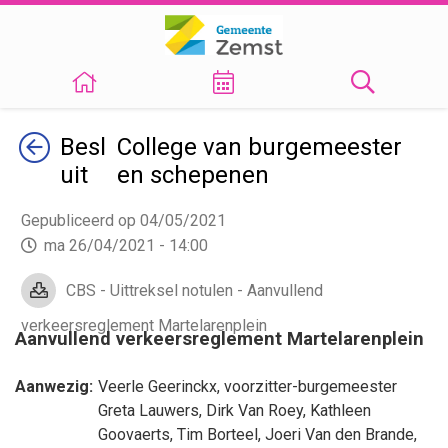
Terug
Besl
College van burgemeester
uit
en schepenen
Gepubliceerd op 04/05/2021
ma 26/04/2021 - 14:00
CBS - Uittreksel notulen - Aanvullend
verkeersreglement Martelarenplein
Aanvullend verkeersreglement Martelarenplein
Aanwezig:
Veerle Geerinckx
, voorzitter-burgemeester
Greta Lauwers
,
Dirk Van Roey
,
Kathleen
Goovaerts
,
Tim Borteel
,
Joeri Van den Brande
,