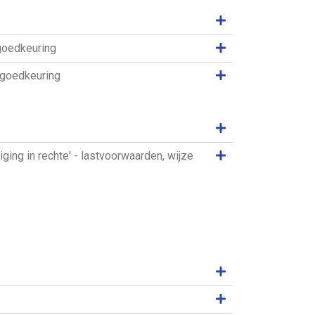
Samenvatting weer
Samenvatting weer
goedkeuring
Samenvatting weer
 goedkeuring
Samenvatting weer
Samenvatting weer
ing in rechte' - lastvoorwaarden, wijze
Samenvatting weer
Samenvatting weer