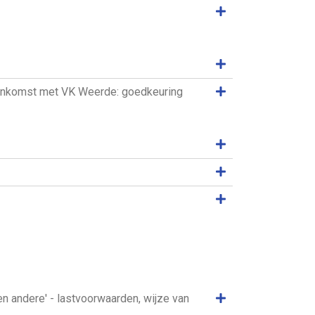
Samenvatting weer
Samenvatting weer
Samenvatting weer
eenkomst met VK Weerde: goedkeuring
Samenvatting weer
Samenvatting weer
Samenvatting weer
Samenvatting weer
 andere' - lastvoorwaarden, wijze van