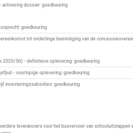
 - activering dossier: goedkeuring
kooprecht: goedkeuring
overeenkomst tot onderlinge beëindiging van de concessieover
 2020/56) - definitieve oplevering: goedkeuring
rfput - voorlopige oplevering: goedkeuring
hijf investeringssubsidies: goedkeuring
dere leveranciers voor het busvervoer van schooluitstappen en