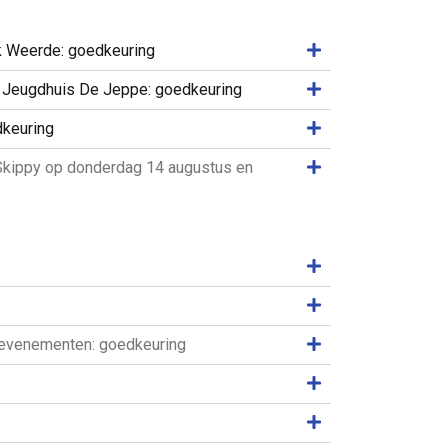
Samenvatting weer
ak Weerde: goedkeuring
Samenvatting weer
2025 Jeugdhuis De Jeppe: goedkeuring
Samenvatting weer
dkeuring
Samenvatting weer
 Skippy op donderdag 14 augustus en
Samenvatting weer
Samenvatting weer
Samenvatting weer
t-evenementen: goedkeuring
Samenvatting weer
Samenvatting weer