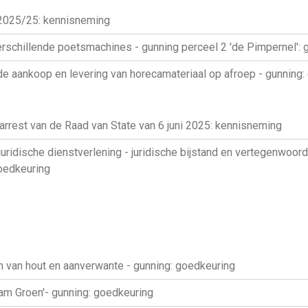
 2025/25: kennisneming
rschillende poetsmachines - gunning perceel 2 'de Pimpernel': 
 aankoop en levering van horecamateriaal op afroep - gunning:
rest van de Raad van State van 6 juni 2025: kennisneming
idische dienstverlening - juridische bijstand en vertegenwoordig
oedkeuring
van hout en aanverwante - gunning: goedkeuring
eam Groen'- gunning: goedkeuring